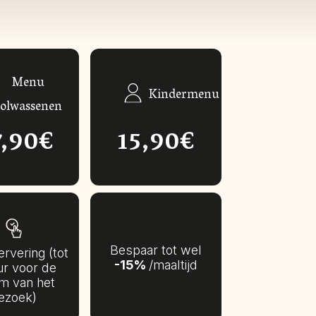
Menu
Kindermenu
volwassenen
7,90€
15,90€
Bespaar tot wel
rvering (tot
-15%
/maaltijd
ur voor de
m van het
ezoek)