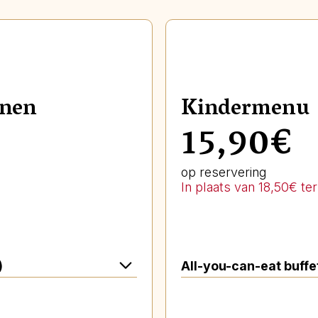
enen
Kindermenu
15,90€
op reservering
In plaats van 18,50€ te
)
All-you-can-eat buffe