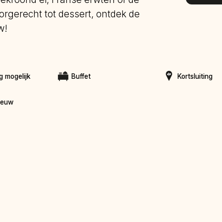
rgerecht tot dessert, ontdek de
w!
g mogelijk
Buffet
Kortsluiting
Eeuw