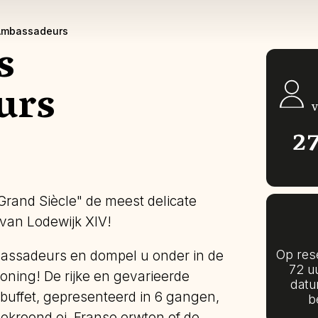
 Ambassadeurs
s
urs
2
 Grand Siècle" de meest delicate
 van Lodewijk XIV!
Op rese
assadeurs en dompel u onder in de
72 u
ning! De rijke en gevarieerde
datu
buffet, gepresenteerd in 6 gangen,
b
gekroond ei, Franse erwten of de