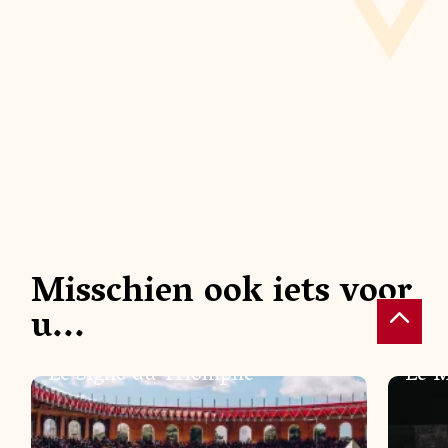
Misschien ook iets voor
VOORSTELLINGEN
VOORS
u...
Le Signe du Triomphe
Le M