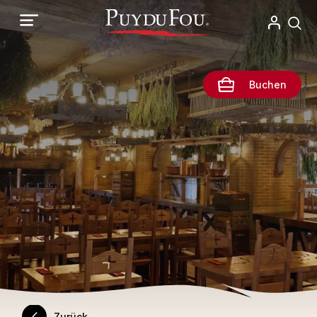
Direkt
zum
Inhalt
Buchen
Zurück