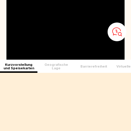
Kurzvorstellung
Geografische
Barrierefreiheit
Virtuell
und Speisekarten
Lage