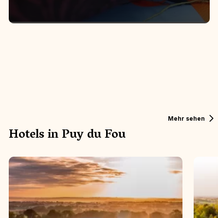
HÔTEL DU PUY DU FOU
HÔT
Mehr sehen
Hotels in Puy du Fou
La Citadelle
Le C