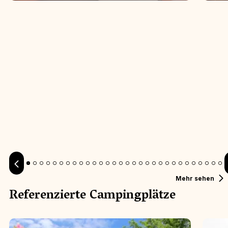
CAMPING
CAM
Mehr sehen
Referenzierte Campingplätze
Camping Au Bois de Cé - Chanverrie
Doma
****
***