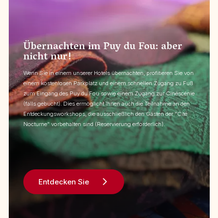
Übernachten im Puy du Fou: aber
nicht nur!
Wenn Sie in einem unserer Hotels übernachten, profitieren Sie von
einem kostenlosen Parkplatz und einem schnellen Zugang zu Fuß
zum Eingang des Puy du Fou sowie einem Zugang zur Cinéscénie
(falls gebucht). Dies ermöglicht Ihnen auch die Teilnahme an den
Entdeckungsworkshops, die ausschließlich den Gästen der "Cité
Nocturne" vorbehalten sind (Reservierung erforderlich).
Entdecken Sie