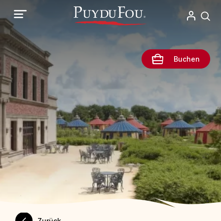
Direkt
zum
Inhalt
Buchen
Zurück