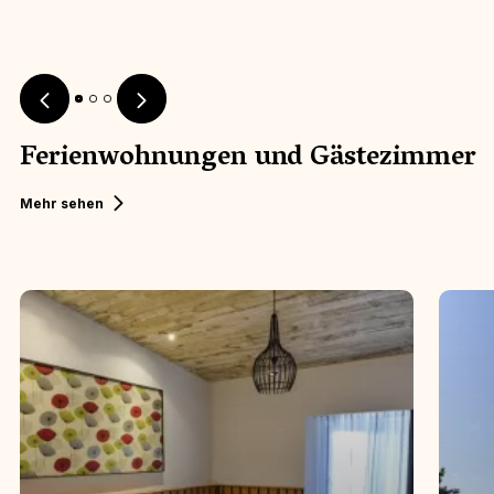
Ferienwohnungen und Gästezimmer
CHA
HÔTEL
Mehr sehen
La M
Domaine du Boisniard - Le Relais
Baro