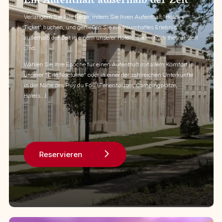
Ein Aufenthalt außerhalb der Zeit
Verlängern Sie Ihre Reise, indem Sie Ihren Aufenthalt "Hotel +
Ticket" buchen, und genießen Sie ein traumhaftes Erlebnis
außerhalb der Zeit in einem unserer Hotels, die im Park thematisiert
sind.
Wählen Sie Ihre Epoche für einen Aufenthalt mit allem Komfort in
unserer "Cité Nocturne" oder in einer der zahlreichen Unterkünfte
in der Nähe des Puy du Fou (Ferienhäuser, Campingplätze,
Hotels...).
Reservieren