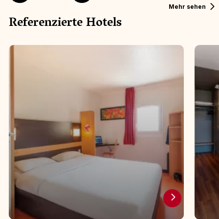
HÔTEL
Mehr sehen
Referenzierte Hotels
Hôte
Hôtel B&B - Cholet Nord **
**