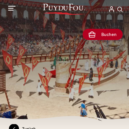
Direkt
zum
Inhalt
Buchen
Zurück