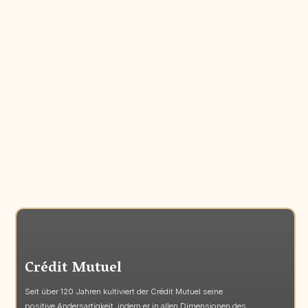
Crédit Mutuel
Seit über 120 Jahren kultiviert der Crédit Mutuel seine
positive Andersartigkeit, indem er in allen Dimensionen des