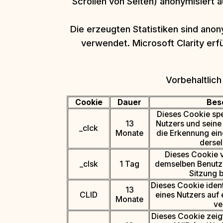
Scrollen von Seiten) anonymisiert 
Die erzeugten Statistiken sind an
verwendet. Microsoft Clarity er
Vorbehaltlic
Cookie
Dauer
Bes
Dieses Cookie spe
13
Nutzers und seine
_clck
Monate
die Erkennung ein
dersel
Dieses Cookie 
_clsk
1 Tag
demselben Benutze
Sitzung 
Dieses Cookie ident
13
CLID
eines Nutzers auf 
Monate
ve
Dieses Cookie zeig