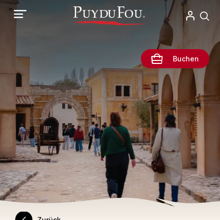
Direkt
zum
Inhalt
Buchen
Zurück