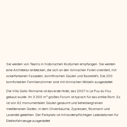
Sie werden von Teams in historischen Kostümen empfangen. Sie werden
eine Architektur entdecken, die sich an den römischen Foren orientiert, mit
ockerfarbenen Fassaden, korinthischen Säulen und Basreliefs. Die 200
komfortablen Familienzimmer sind mit römischen Möbeln ausgestattet.
Die Villa Gallo-Romaine ist das erste Hotel, das 2007 in Le Puy du Fou
gebaut wurde. Ihr 3.300 m² großes Forum ist typisch für das antike Rom. Es
ist von 62 monumentalen Säulen gesäumt und beherbergt einen
mediterranen Garten, in dem Olivenbäume, Zypressen, Rosmarin und
Lavendel gedeihen. Der Parkplatz ist mit kostenpflichtigen Ladestationen für
Elektrofahrzeuge ausgestattet.