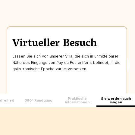
Virtueller Besuch
Lassen Sie sich von unserer Villa, die sich in unmittelbarer
Nähe des Eingangs von Puy du Fou entfernt befindet, in die
gallo-römische Epoche zurückversetzen.
Praktische
Sie werden auch
freiheit
360° Rundgang
Informationen
mögen
Entdecken Sie