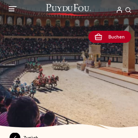
Direkt
zum
Inhalt
Buchen
Zurück