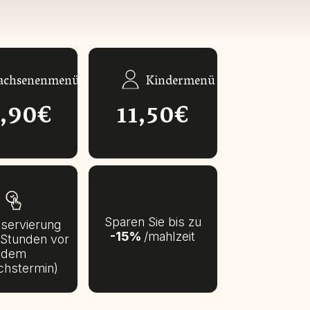
achsenenmenü
Kindermenü
8,90€
11,50€
Sparen Sie bis zu
eservierung
-15%
/mahlzeit
 Stunden vor
dem
chstermin)