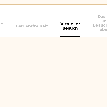
Das
un
he
Virtueller
Besuc
Barrierefreiheit
Besuch
übe