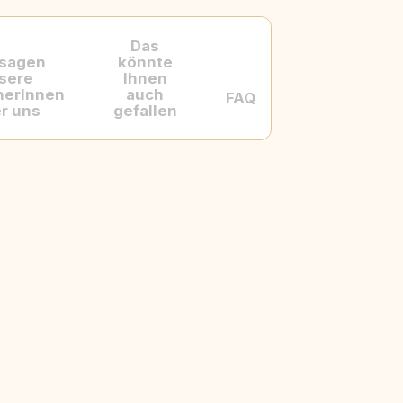
Das
 sagen
könnte
sere
Ihnen
herInnen
auch
FAQ
r uns
gefallen