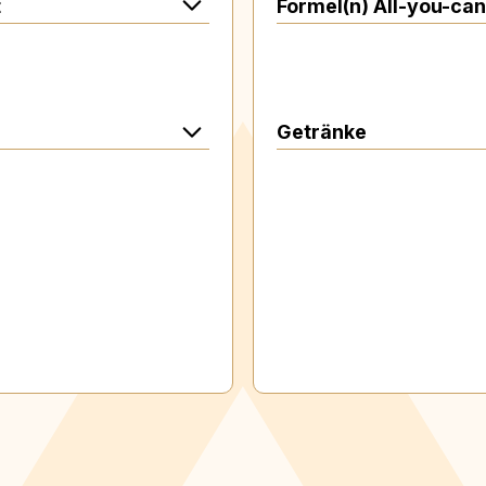
t
Formel(n) All-you-can
Getränke