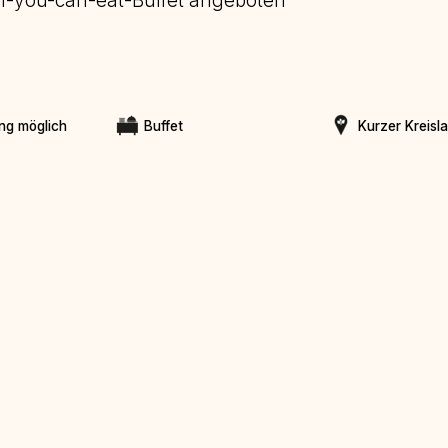
All-you-can-eat-Buffet angeboten
ng möglich
Buffet
Kurzer Kreisl