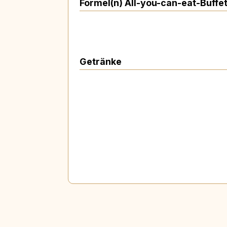
Formel(n) All-you-can-eat-Buffe
Getränke