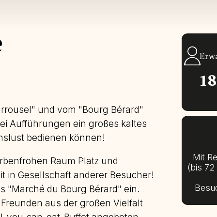
e
Erw
1
arrousel" und vom "Bourg Bérard"
ei Aufführungen ein großes kaltes
enslust bedienen können!
Mit R
arbenfrohen Raum Platz und
(bis 72
it in Gesellschaft anderer Besucher!
Besu
des "Marché du Bourg Bérard" ein.
 Freunden aus der großen Vielfalt