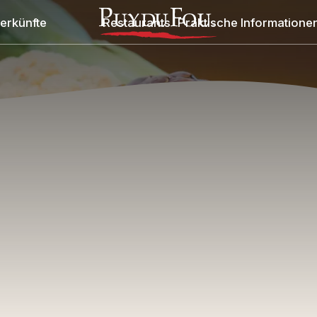
erkünfte
Restaurants
Praktische Informatione