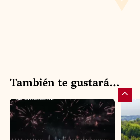
ESPECTÁCULOS NOCTURNOS
ESPEC
También te gustará...
La Cinéscénie
Les 