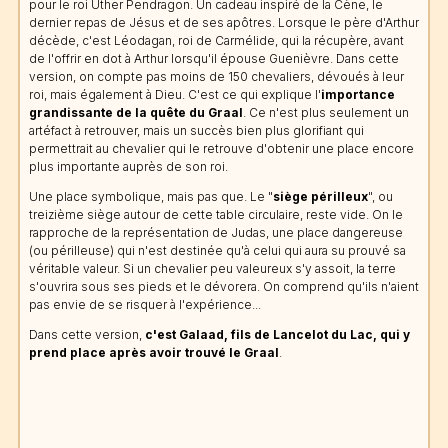
pour le roi Uther Pendragon. Un cadeau inspiré de la Cène, le
dernier repas de Jésus et de ses apôtres. Lorsque le père d'Arthur
décède, c'est Léodagan, roi de Carmélide, qui la récupère, avant
de l'offrir en dot à Arthur lorsqu'il épouse Guenièvre. Dans cette
version, on compte pas moins de 150 chevaliers, dévoués à leur
roi, mais également à Dieu. C'est ce qui explique l'
importance
grandissante de la quête du Graal
. Ce n'est plus seulement un
artéfact à retrouver, mais un succès bien plus glorifiant qui
permettrait au chevalier qui le retrouve d'obtenir une place encore
plus importante auprès de son roi.
Une place symbolique, mais pas que. Le "
siège périlleux
", ou
treizième siège autour de cette table circulaire, reste vide. On le
rapproche de la représentation de Judas, une place dangereuse
(ou périlleuse) qui n'est destinée qu'à celui qui aura su prouvé sa
véritable valeur. Si un chevalier peu valeureux s'y assoit, la terre
s'ouvrira sous ses pieds et le dévorera. On comprend qu'ils n'aient
pas envie de se risquer à l'expérience...
Dans cette version,
c'est Galaad, fils de Lancelot du Lac, qui y
prend place après avoir trouvé le Graal
.