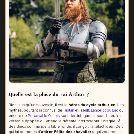
Quelle est la place du roi Arthur ?
Bien plus qu'un souverain, il est le
héros du cycle arthurien
. Les
mythes, pourtant si connus, de
Tristan et Iseult
,
Lancelot du Lac
ou
encore de
Perceval le Gallois
sont des intrigues secondaires à la
véritable épopée qui attend le détenteur d'Excalibur. Lorsque l'élu
des dieux commande la table ronde, il conçoit l'artéfact idéal. Celui
qui lui permettra d'
attirer l'élite des chevaliers
, qui voudront lui