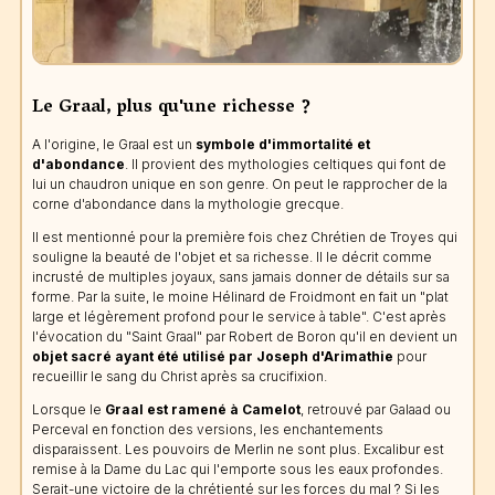
Le Graal, plus qu'une richesse ?
A l'origine, le Graal est un
symbole d'immortalité et
d'abondance
. Il provient des mythologies celtiques qui font de
lui un chaudron unique en son genre. On peut le rapprocher de la
corne d'abondance dans la mythologie grecque.
Il est mentionné pour la première fois chez Chrétien de Troyes qui
souligne la beauté de l'objet et sa richesse. Il le décrit comme
incrusté de multiples joyaux, sans jamais donner de détails sur sa
forme. Par la suite, le moine Hélinard de Froidmont en fait un "plat
large et légèrement profond pour le service à table". C'est après
l'évocation du "Saint Graal" par Robert de Boron qu'il en devient un
objet sacré ayant été utilisé par Joseph d'Arimathie
pour
recueillir le sang du Christ après sa crucifixion.
Lorsque le
Graal est ramené à Camelot
, retrouvé par Galaad ou
Perceval en fonction des versions, les enchantements
disparaissent. Les pouvoirs de Merlin ne sont plus. Excalibur est
remise à la Dame du Lac qui l'emporte sous les eaux profondes.
Serait-une victoire de la chrétienté sur les forces du mal ? Si les