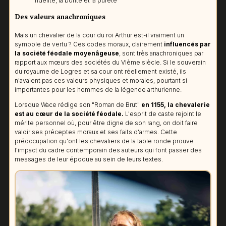
fidélité, la bonté et la pureté
Des valeurs anachroniques
Mais un chevalier de la cour du roi Arthur est-il vraiment un
symbole de vertu ? Ces codes moraux, clairement
influencés par
la société féodale moyenâgeuse
, sont très anachroniques par
rapport aux mœurs des sociétés du VIème siècle. Si le souverain
du royaume de Logres et sa cour ont réellement existé, ils
n'avaient pas ces valeurs physiques et morales, pourtant si
importantes pour les hommes de la légende arthurienne.
Lorsque Wace rédige son "Roman de Brut"
en 1155, la chevalerie
est au cœur de la société féodale.
L'esprit de caste rejoint le
mérite personnel où, pour être digne de son rang, on doit faire
valoir ses préceptes moraux et ses faits d'armes. Cette
préoccupation qu'ont les chevaliers de la table ronde prouve
l'impact du cadre contemporain des auteurs qui font passer des
messages de leur époque au sein de leurs textes.