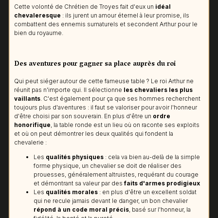
Cette volonté de Chrétien de Troyes fait d'eux un
idéal
chevaleresque
: ils jurent un amour éternel à leur promise, ils
combattent des ennemis surnaturels et secondent Arthur pour le
bien du royaume.
Des aventures pour gagner sa place auprès du roi
Qui peut siéger autour de cette fameuse table ? Le roi Arthur ne
réunit pas n'importe qui. Il sélectionne
les chevaliers les plus
vaillants
. C'est également pour ça que ses hommes recherchent
toujours plus d'aventures : il faut se valoriser pour avoir l'honneur
d'être choisi par son souverain. En plus d'être un
ordre
honorifique
, la table ronde est un lieu où on raconte ses exploits
et où on peut démontrer les deux qualités qui fondent la
chevalerie :
Les
qualités physiques
: cela va bien au-delà de la simple
forme physique, un chevalier se doit de réaliser des
prouesses, généralement altruistes, requérant du courage
et démontrant sa valeur par des
faits d'armes prodigieux
Les
qualités morales
: en plus d'être un excellent soldat
qui ne recule jamais devant le danger, un bon chevalier
répond à un code moral précis
, basé sur l'honneur, la