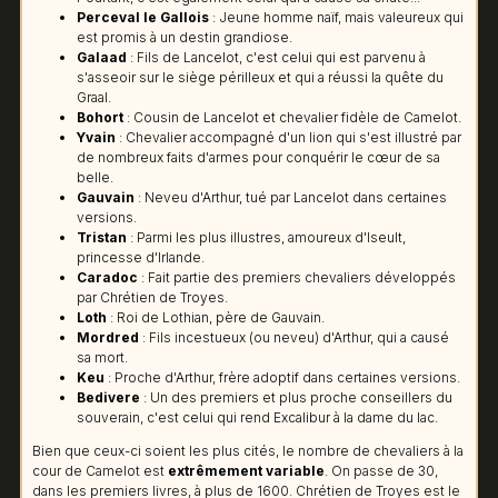
Perceval le Gallois
: Jeune homme naïf, mais valeureux qui
est promis à un destin grandiose.
Galaad
: Fils de Lancelot, c'est celui qui est parvenu à
s'asseoir sur le siège périlleux et qui a réussi la quête du
Graal.
Bohort
: Cousin de Lancelot et chevalier fidèle de Camelot.
Yvain
: Chevalier accompagné d'un lion qui s'est illustré par
de nombreux faits d'armes pour conquérir le cœur de sa
belle.
Gauvain
: Neveu d'Arthur, tué par Lancelot dans certaines
versions.
Tristan
: Parmi les plus illustres, amoureux d'Iseult,
princesse d'Irlande.
Caradoc
: Fait partie des premiers chevaliers développés
par Chrétien de Troyes.
Loth
: Roi de Lothian, père de Gauvain.
Mordred
: Fils incestueux (ou neveu) d'Arthur, qui a causé
sa mort.
Keu
: Proche d'Arthur, frère adoptif dans certaines versions.
Bedivere
: Un des premiers et plus proche conseillers du
souverain, c'est celui qui rend Excalibur à la dame du lac.
Bien que ceux-ci soient les plus cités, le nombre de chevaliers à la
cour de Camelot est
extrêmement variable
. On passe de 30,
dans les premiers livres, à plus de 1600. Chrétien de Troyes est le