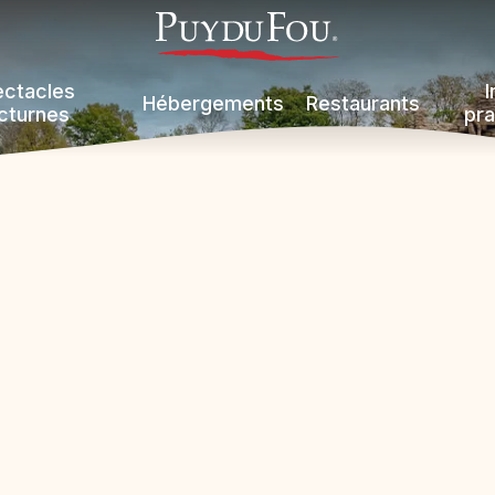
ectacles
I
Hébergements
Restaurants
cturnes
pra