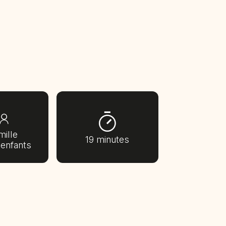
mille
19 minutes
 enfants