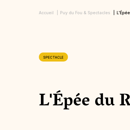
Accueil
Puy du Fou & Spectacles
L'Épée
Fil
d'Ariane
SPECTACLE
L'Épée du 