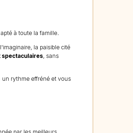
pté à toute la famille.
maginaire, la paisible cité
 spectaculaires
, sans
à un rythme effréné et vous
nnée par les meilleurs