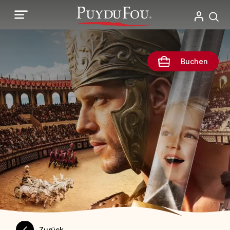
Direkt
zum
Inhalt
Buchen
Zurück