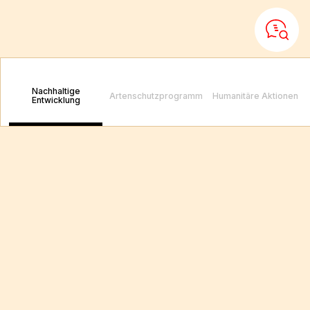
Nachhaltige
Download
Artenschutzprogramm
Humanitäre Aktionen
Entwicklung
der Puy du Fou
App
Planen Sie Ihren Besuch, erkunden Sie den Park und sparen Sie Zeit
mit Click & Collect