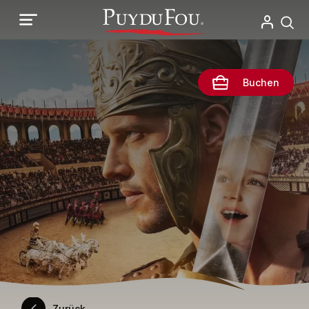
Direkt
zum
Inhalt
Buchen
Zurück