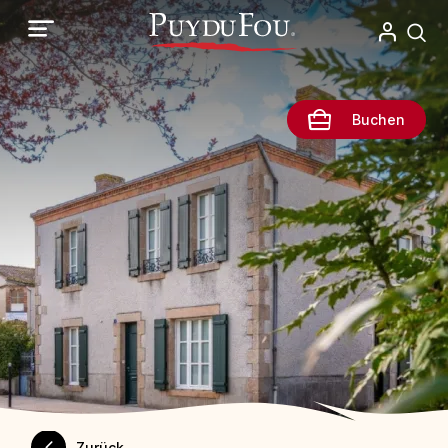
Direkt
zum
Inhalt
Buchen
Zurück