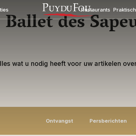
ies
Restaurants
Praktisch
 Ballet des Sape
alles wat u nodig heeft voor uw artikelen o
Ontvangst
Persberichten