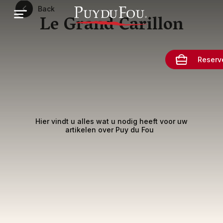
Overslaan
Back
en
Le Grand Carillon
naar
de
inhoud
gaan
Reserv
Hier vindt u alles wat u nodig heeft voor uw
artikelen over Puy du Fou