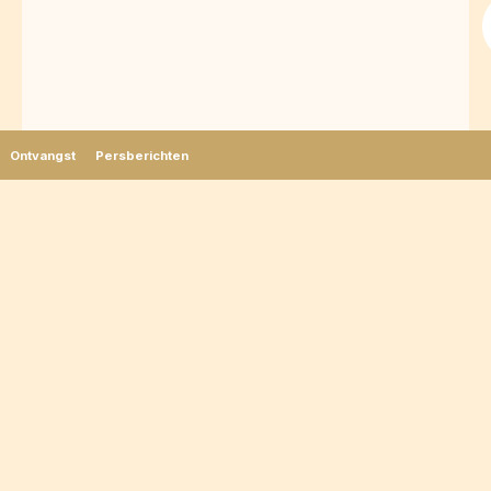
Lucie Moyon
Ontvangst
Persberichten
Press Officer - France & International