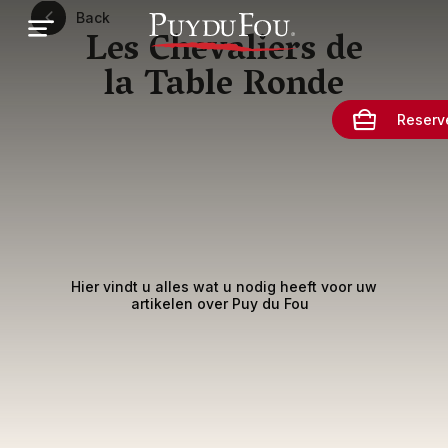
Overslaan
Back
en
Les Chevaliers de
naar
de
la Table Ronde
inhoud
gaan
Reserv
Hier vindt u alles wat u nodig heeft voor uw
artikelen over Puy du Fou