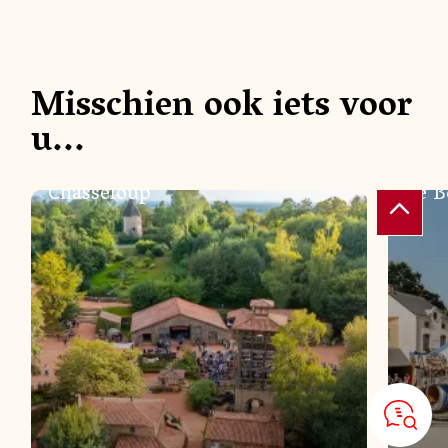
Misschien ook iets voor
u...
DORPEN VAN VROEGER
DORPEN
Chasseloup
Le B