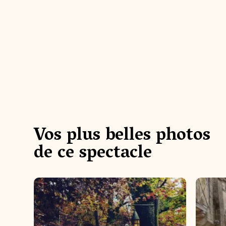
@amam
@alexandrebuffet
#puydufou2019 #foret #autumn #fall #c
#puydu
Vos plus belles photos
itemedievale
viajese
de ce spectacle