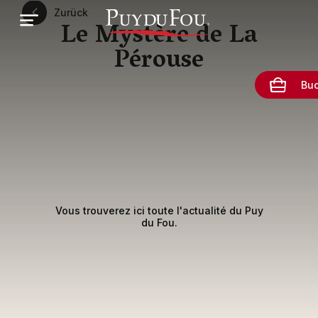
Direkt
Zurück
zum
Le Mystère de La
Inhalt
Pérouse
Bu
Vous trouverez ici toute l'actualité du Puy
du Fou.