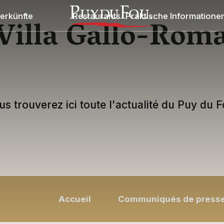
erkünfte
Restaurants
Praktische Informatione
Villa Gallo-Rom
us trouverez ici toute l'actualité du Puy du F
Accueil
Communiqués de press