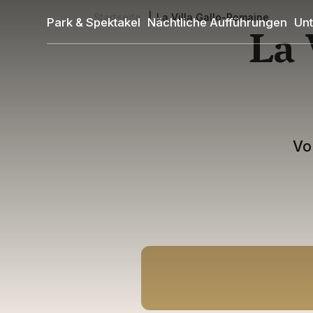
Direkt
Startseite
La Villa Gallo-Romaine
Park & Spektakel
Nächtliche Aufführungen
Unt
La 
zum
Pfadnavigation
Inhalt
Vo