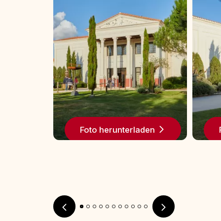
aden
Foto herunterladen