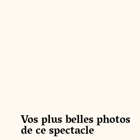
@les_photos_de_vio
@nath
Vos plus belles photos
#PDF #final #Vikings #cascadeurs #fire
#puydu
#drakkar #spectacle
ou
de ce spectacle