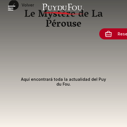
Pasar
Volver
al
Le Mystère de La
contenido
principal
Pérouse
Rese
Aquí encontrará toda la actualidad del Puy
du Fou.