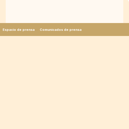
Espacio de prensa
Comunicados de prensa
Lucie Moyon
Responsable de Prensa - France & International