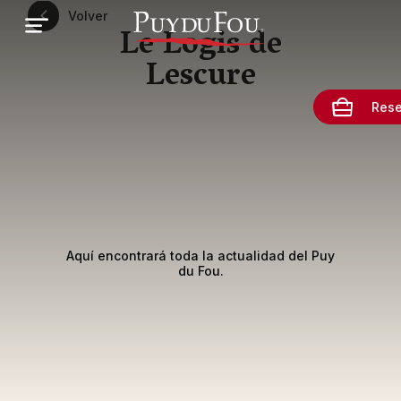
Pasar
Volver
al
Le Logis de
contenido
principal
Lescure
Rese
Aquí encontrará toda la actualidad del Puy
du Fou.