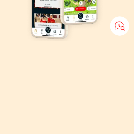
Descargar
la aplicación
Puy du Fou
Organiza tu visita, explora el parque gracias al mapa interactivo de
Puy du Fou.