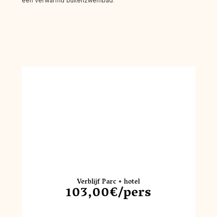
een verwarmd buitenzwembad.
Verblijf Parc + hotel
103,00€/pers