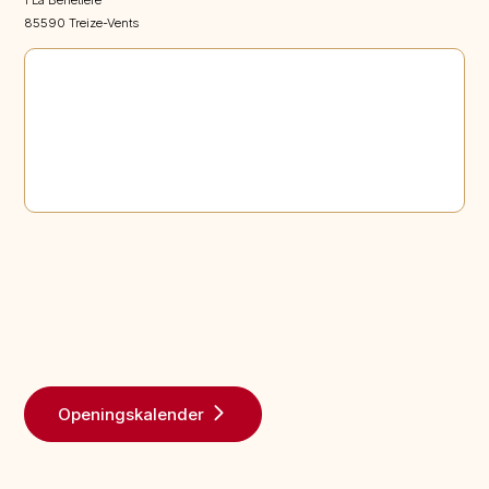
1 La Benetière
85590 Treize-Vents
Openingskalender