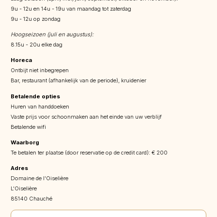
9u - 12u en 14u - 19u van maandag tot zaterdag
9u - 12u op zondag
Hoogseizoen (juli en augustus):
8.15u - 20u elke dag
Horeca
Ontbijt niet inbegrepen
Bar, restaurant (afhankelijk van de periode), kruidenier
Betalende opties
Huren van handdoeken
Vaste prijs voor schoonmaken aan het einde van uw verblijf
Betalende wifi
Waarborg
Te betalen ter plaatse (door reservatie op de credit card): € 200
Adres
Domaine de l'Oiselière
L'Oiselière
85140 Chauché