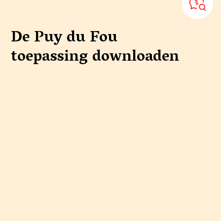
De Puy du Fou
toepassing
downloaden
Organiseer uw bezoek, verken het park en bespaar tijd met click &
collect