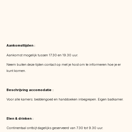
Aankomsttijden :
Aankomst mogelijk tussen 17.30 en 19.30 uur.
Neem buiten deze tijden contact op met je host om te informeren hoe je er
kunt komen.
Beschrijving accomodatie :
Voor alle kamers: beddengoed en handdoeken inbegrepen. Eigen badkamer.
Eten & drinken :
Continentaal ontbijt dagelijks geserveerd van 7.30 tot 9.30 uur.