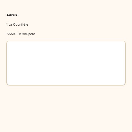
Adres :
1 La Courillère
85510 Le Boupère