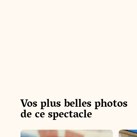
@__world.of.photograph
@adee
#puydufou #cielbleu #automates #musi
#puydu
Vos plus belles photos
que #ambiancemagique
0 #sun
de ce spectacle