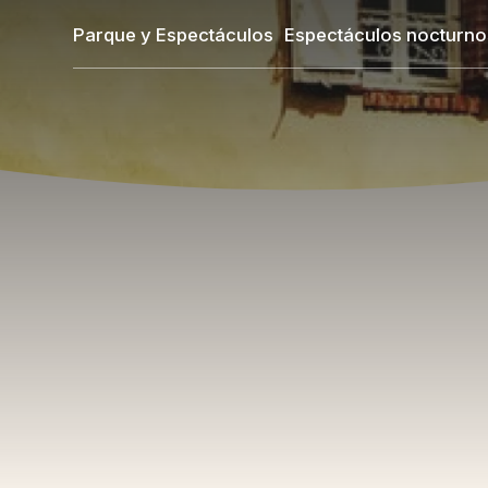
Pasar
Parque y Espectáculos
Espectáculos nocturno
al
contenido
principal