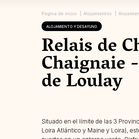
Página de inicio
Alojamientos
Alojamie
Sobrescribir
ALOJAMIENTO Y DESAYUNO
enlaces
Relais de C
de
ayuda
Chaignaie -
a
la
de Loulay
navegación
Situado en el límite de las 3 Provi
Loira Atlántico y Maine y Loira), e