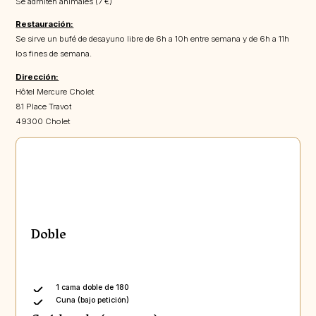
Se admiten animales (7 €)
Restauración:
Se sirve un bufé de desayuno libre de 6h a 10h entre semana y de 6h a 11h
los fines de semana.
Dirección:
Hôtel Mercure Cholet
81 Place Travot
49300 Cholet
Doble
1 cama doble de 180
Cuna (bajo petición)