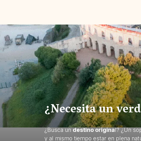
¿Necesita un ver
¿Busca un
destino origina
l? ¿Un sop
y al mismo tiempo estar en plena nat