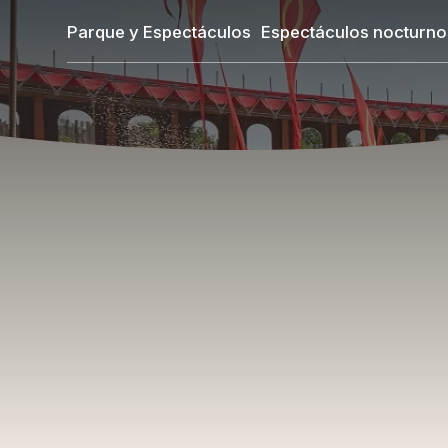
Pasar
Parque y Espectáculos
Espectáculos nocturno
al
contenido
principal