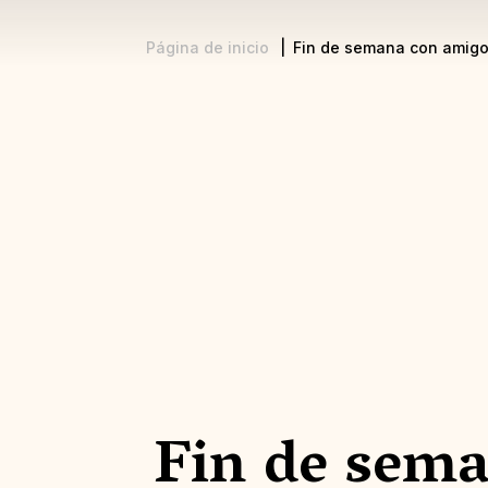
Página de inicio
Fin de semana con amigo
Sobrescribir
enlaces
de
ayuda
a
la
navegación
Fin de sem