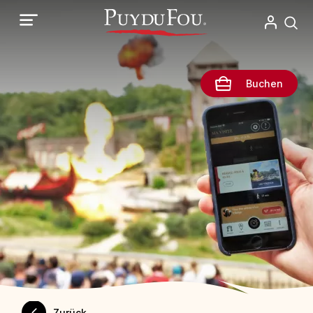
Direkt
zum
Inhalt
Buchen
Zurück