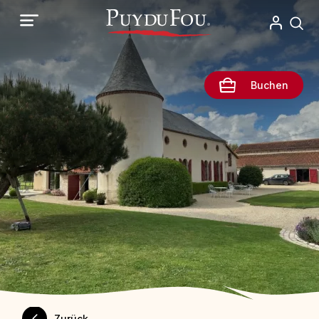
Direkt
zum
Inhalt
Buchen
Zurück