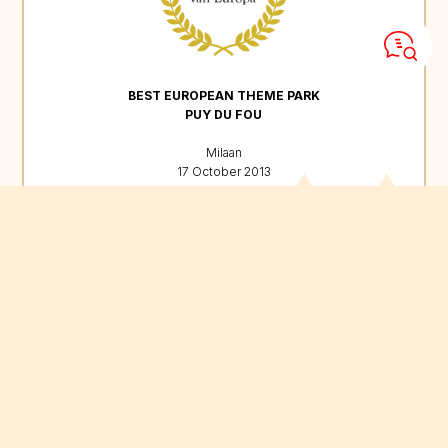
BEST EUROPEAN THEME PARK
PUY DU FOU
Milaan
17 October 2013
Het is de eerste keer dat een Frans park deze prestigieuze prijs
voor de entertainmentindustrie in Europa krijgt toegekend,
bewijs dat de Puy du Fou een speciale plaats inneemt in de
internationale amusementswereld.