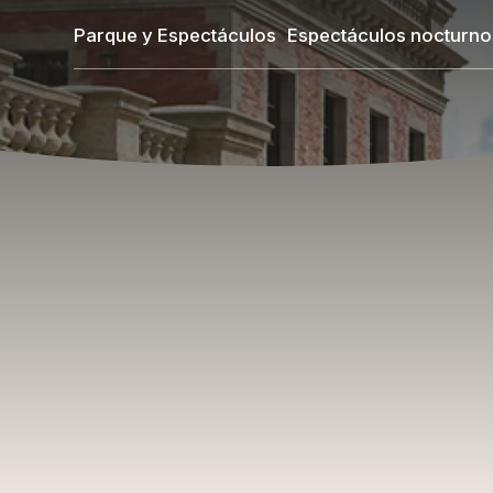
Pasar
Parque y Espectáculos
Espectáculos nocturno
al
contenido
principal