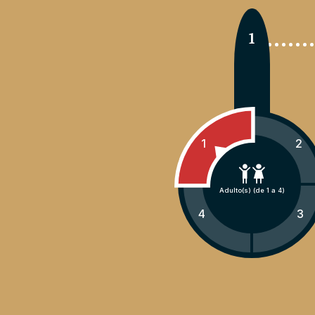
1
1
2
Adulto(s) (de 1 a 4)
4
3