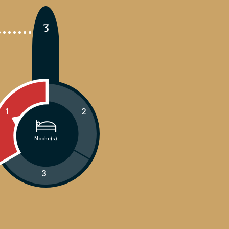
3
1
2
Noche(s)
3