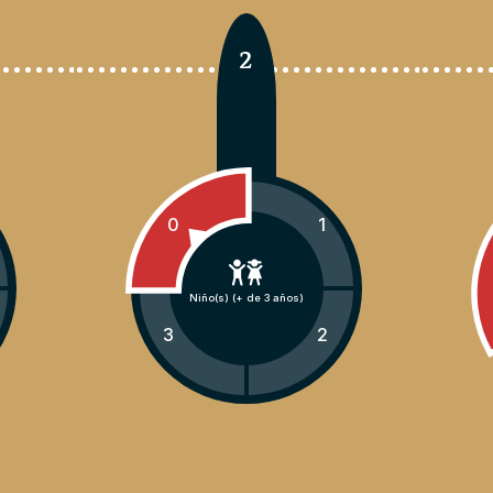
2
0
1
Niño(s) (+ de 3 años)
3
2