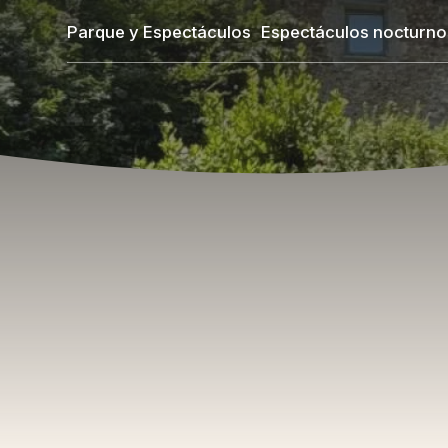
Pasar
Parque y Espectáculos
Espectáculos nocturno
al
contenido
principal