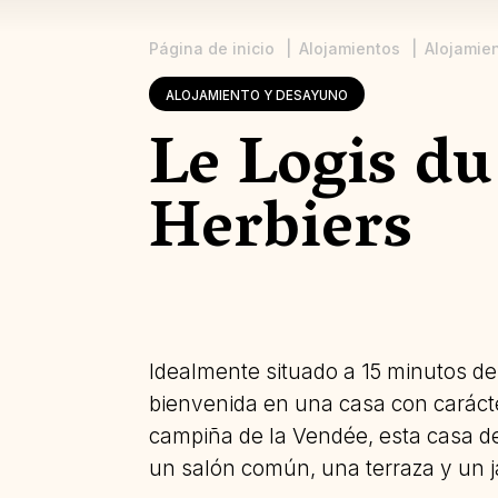
Página de inicio
Alojamientos
Alojamie
Sobrescribir
ALOJAMIENTO Y DESAYUNO
enlaces
Le Logis du
de
ayuda
Herbiers
a
la
navegación
Idealmente situado a 15 minutos del
bienvenida en una casa con carácte
campiña de la Vendée, esta casa de
un salón común, una terraza y un ja