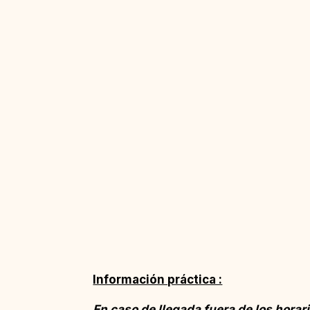
Información práctica :
En caso de llegada fuera de los horar