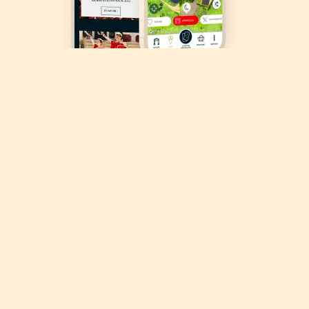
Descargar
la aplicación
Puy du Fou
Organiza tu visita, explora el parque gracias al mapa interactivo de
Puy du Fou.