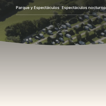
Pasar
Parque y Espectáculos
Espectáculos nocturno
al
contenido
principal