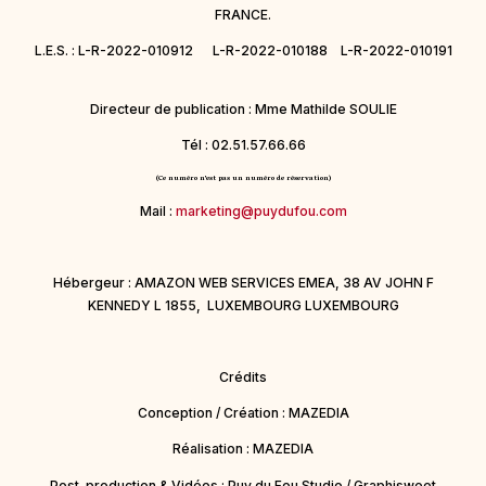
FRANCE.
L.E.S. : L-R-2022-010912 L-R-2022-010188 L-R-2022-010191
Directeur de publication : Mme Mathilde SOULIE
Tél : 02.51.57.66.66
(Ce numéro n'est pas un numéro de réservation)
Mail :
marketing@puydufou.com
Hébergeur : AMAZON WEB SERVICES EMEA, 38 AV JOHN F
KENNEDY L 1855, LUXEMBOURG LUXEMBOURG
Crédits
Conception / Création : MAZEDIA
Réalisation : MAZEDIA
Post-production & Vidéos : Puy du Fou Studio / Graphisweet