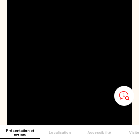
Présentation et
Localisation
Accessibilité
Visit
menus