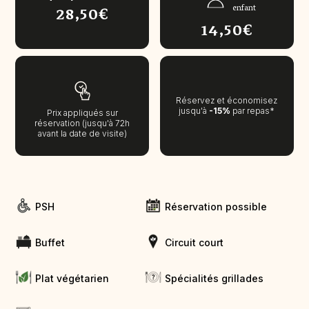
28,50€
enfant
14,50€
Réservez et économisez
jusqu'à
-15%
par repas*
Prix appliqués sur
réservation (jusqu'à 72h
avant la date de visite)
PSH
Réservation possible
Buffet
Circuit court
Plat végétarien
Spécialités grillades