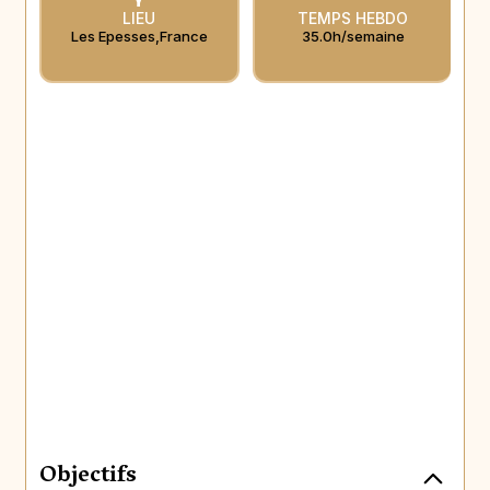
LIEU
TEMPS HEBDO
Les Epesses
,
France
35.0h/semaine
Objectifs