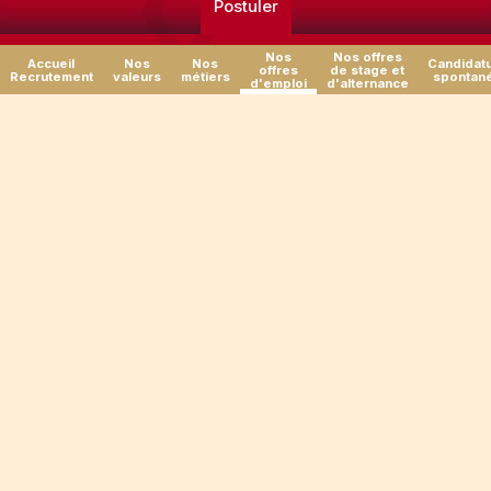
Postuler
Nos
Nos offres
Accueil
Nos
Nos
Candidat
offres
de stage et
Recrutement
valeurs
métiers
spontan
d'emploi
d'alternance