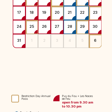
26
17
18
19
20
21
22
23
21
2
24
25
26
27
28
29
30
28
31
1
2
3
4
5
6
Restriction Day Annual
Puy du Fou + Les Noces
Pass
de Feu
open from 9.30 am
to 10.30 pm