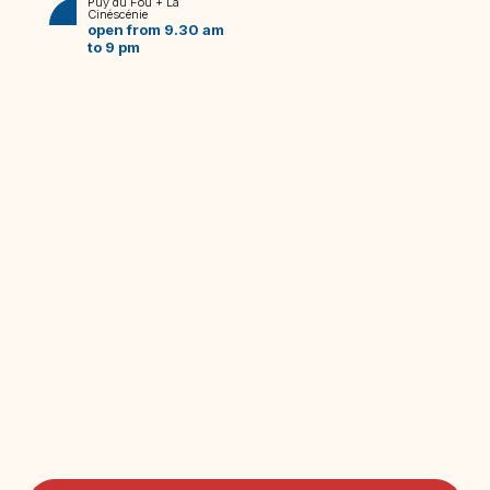
Puy du Fou + La
Cinéscénie
open from 9.30 am
to 9 pm