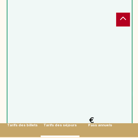
€
Tarifs des billets
Tarifs des séjours
Pass annuels
269,90