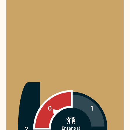
0
1
2
Enfant(s)