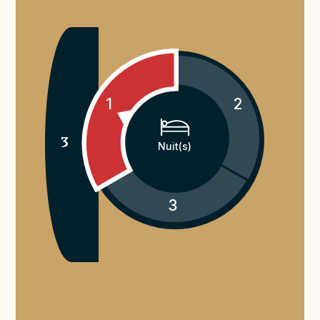
1
2
3
Nuit(s)
3