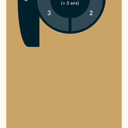
(+ 3 ans)
3
2