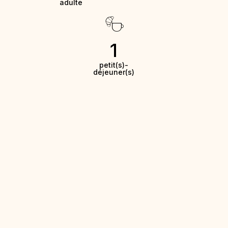
adulte
1
petit(s)-
déjeuner(s)