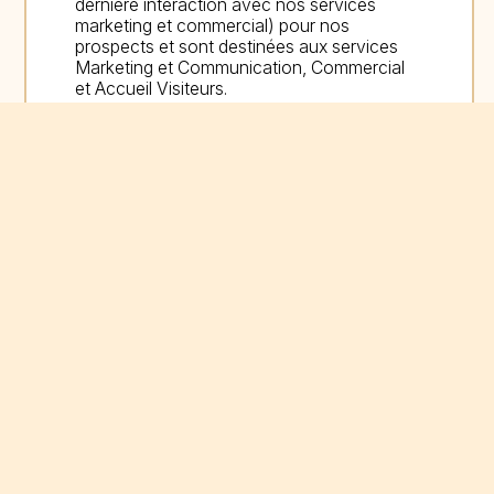
dernière interaction avec nos services
marketing et commercial) pour nos
prospects et sont destinées aux services
Marketing et Communication, Commercial
et Accueil Visiteurs.
Le Puy du Fou ne vend ni ne cède vos
données personnelles à des tiers.
Conformément à la
réglementation
, vous
pouvez exercer votre droit d'accès aux
données vous concernant et les faire
rectifier en contactant :
PUY DU FOU
Gestion des données personnelles
Equipe Relations Visiteurs
CS 70025
85590 Les Epesses
mesdonnees@puydufou.com
Cette adresse email est uniquement
réservée au droit d’accès à vos données
personnelles et à leurs rectifications. Toute