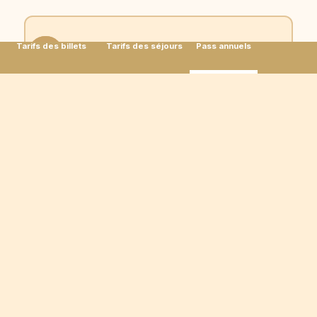
Tarifs des billets
Tarifs des séjours
Pass annuels
Accès aux Ateliers Découverte
Accès aux restaurants de la Cité
Nocturne