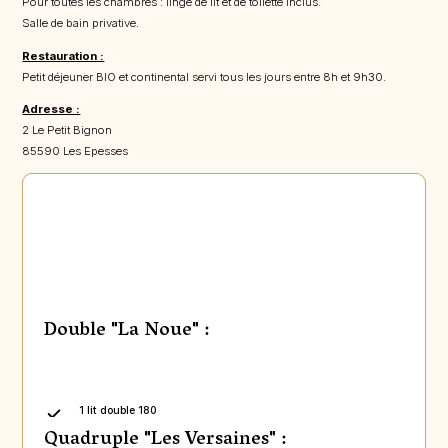
Pour toutes les chambres : linge de lit et de toilette inclus.
Salle de bain privative.
Restauration :
Petit déjeuner BIO et continental servi tous les jours entre 8h et 9h30.
Adresse :
2 Le Petit Bignon
85590 Les Epesses
Double "La Noue" :
1 lit double 180
Quadruple "Les Versaines" :