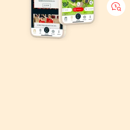
Téléchargez
l'application
Puy du Fou
Organisez votre visite, explorez le parc et gagnez du temps avec