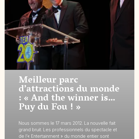
Meilleur parc
d’attractions du monde
: « And the winner is…
Puy du Fou ! »
Nous sommes le 17 mars 2012. La nouvelle fait
grand bruit. Les professionnels du spectacle et
de l’« Entertainment » du monde entier sont