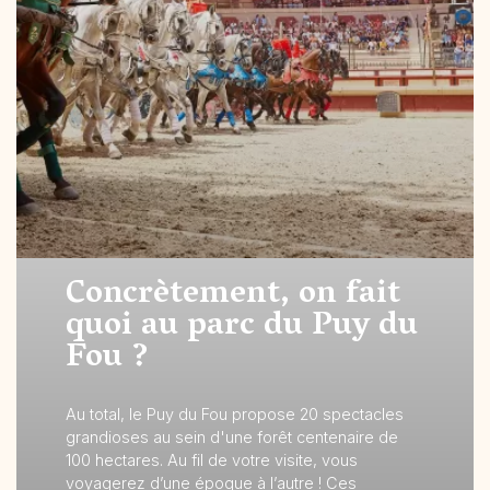
Concrètement, on fait
quoi au parc du Puy du
Fou ?
Au total, le Puy du Fou propose 20 spectacles
grandioses au sein d'une forêt centenaire de
100 hectares. Au fil de votre visite, vous
voyagerez d’une époque à l’autre ! Ces