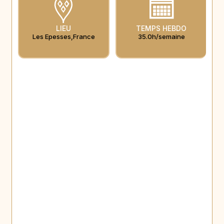
LIEU
TEMPS HEBDO
Les Epesses
,
France
35.0h/semaine